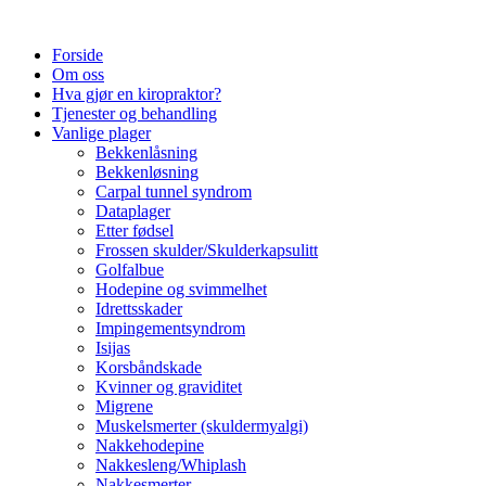
Forside
Om oss
Hva gjør en kiropraktor?
Tjenester og behandling
Vanlige plager
Bekkenlåsning
Bekkenløsning
Carpal tunnel syndrom
Dataplager
Etter fødsel
Frossen skulder/Skulderkapsulitt
Golfalbue
Hodepine og svimmelhet
Idrettsskader
Impingementsyndrom
Isijas
Korsbåndskade
Kvinner og graviditet
Migrene
Muskelsmerter (skuldermyalgi)
Nakkehodepine
Nakkesleng/Whiplash
Nakkesmerter