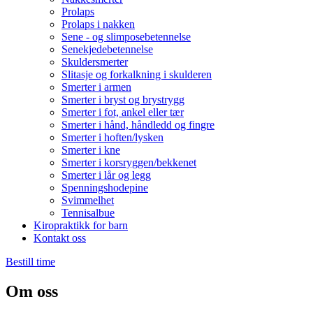
Prolaps
Prolaps i nakken
Sene - og slimposebetennelse
Senekjedebetennelse
Skuldersmerter
Slitasje og forkalkning i skulderen
Smerter i armen
Smerter i bryst og brystrygg
Smerter i fot, ankel eller tær
Smerter i hånd, håndledd og fingre
Smerter i hoften/lysken
Smerter i kne
Smerter i korsryggen/bekkenet
Smerter i lår og legg
Spenningshodepine
Svimmelhet
Tennisalbue
Kiropraktikk for barn
Kontakt oss
Bestill time
Om oss