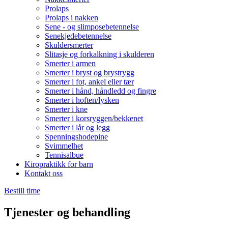
Prolaps
Prolaps i nakken
Sene - og slimposebetennelse
Senekjedebetennelse
Skuldersmerter
Slitasje og forkalkning i skulderen
Smerter i armen
Smerter i bryst og brystrygg
Smerter i fot, ankel eller tær
Smerter i hånd, håndledd og fingre
Smerter i hoften/lysken
Smerter i kne
Smerter i korsryggen/bekkenet
Smerter i lår og legg
Spenningshodepine
Svimmelhet
Tennisalbue
Kiropraktikk for barn
Kontakt oss
Bestill time
Tjenester og behandling