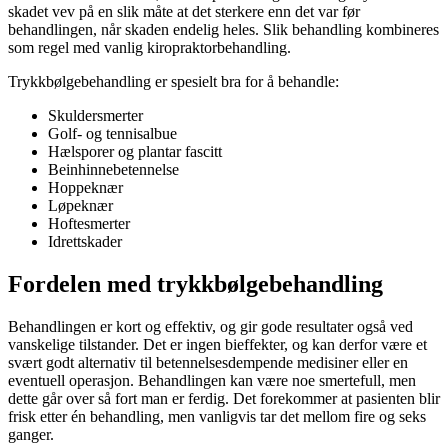
skadet vev på en slik måte at det sterkere enn det var før
behandlingen, når skaden endelig heles. Slik behandling kombineres
som regel med vanlig kiropraktorbehandling.
Trykkbølgebehandling er spesielt bra for å behandle:
Skuldersmerter
Golf- og tennisalbue
Hælsporer og plantar fascitt
Beinhinnebetennelse
Hoppeknær
Løpeknær
Hoftesmerter
Idrettskader
Fordelen med trykkbølgebehandling
Behandlingen er kort og effektiv, og gir gode resultater også ved
vanskelige tilstander. Det er ingen bieffekter, og kan derfor være et
svært godt alternativ til betennelsesdempende medisiner eller en
eventuell operasjon. Behandlingen kan være noe smertefull, men
dette går over så fort man er ferdig. Det forekommer at pasienten blir
frisk etter én behandling, men vanligvis tar det mellom fire og seks
ganger.