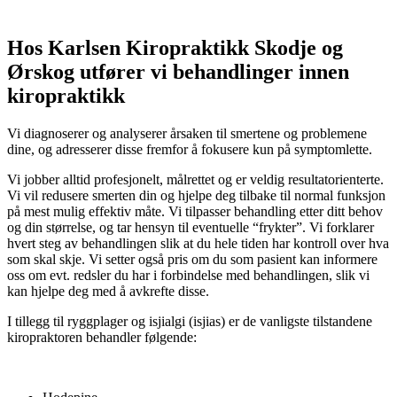
Hos Karlsen Kiropraktikk Skodje og
Ørskog utfører vi behandlinger innen
kiropraktikk
Vi diagnoserer og analyserer årsaken til smertene og problemene
dine, og adresserer disse fremfor å fokusere kun på symptomlette.
Vi jobber alltid profesjonelt, målrettet og er veldig resultatorienterte.
Vi vil redusere smerten din og hjelpe deg tilbake til normal funksjon
på mest mulig effektiv måte. Vi tilpasser behandling etter ditt behov
og din størrelse, og tar hensyn til eventuelle “frykter”. Vi forklarer
hvert steg av behandlingen slik at du hele tiden har kontroll over hva
som skal skje. Vi setter også pris om du som pasient kan informere
oss om evt. redsler du har i forbindelse med behandlingen, slik vi
kan hjelpe deg med å avkrefte disse.
I tillegg til ryggplager og isjialgi (isjias) er de vanligste tilstandene
kiropraktoren behandler følgende: