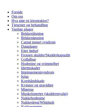
Forside
Om oss
Hva gjør en kiropraktor?
Tjenester og behandling
Vanlige plager
Bekkenlåsning
Bekkenløsning
Carpal tunnel syndrom
Dataplager
Etter fødsel
Frossen skulder/Skulderkapsulitt
Golfalbue
Hodepine og svimmelhet
Idrettsskader
Impingementsyndrom
Isijas
Korsbåndskade
Kvinner og graviditet
Migrene
Muskelsmerter (skuldermyalgi)
Nakkehodepine
Nakkesleng/Whiplash
Nakkesmerter