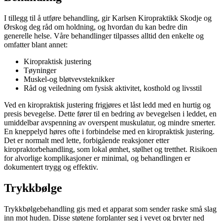
I tillegg til å utføre behandling, gir Karlsen Kiropraktikk Skodje og
Ørskog deg råd om holdning, og hvordan du kan bedre din
generelle helse. Våre behandlinger tilpasses alltid den enkelte og
omfatter blant annet:
Kiropraktisk justering
Tøyninger
Muskel-og bløtvevsteknikker
Råd og veiledning om fysisk aktivitet, kosthold og livsstil
Ved en kiropraktisk justering frigjøres et låst ledd med en hurtig og
presis bevegelse. Dette fører til en bedring av bevegelsen i leddet, en
umiddelbar avspenning av overspent muskulatur, og mindre smerter.
En kneppelyd høres ofte i forbindelse med en kiropraktisk justering.
Det er normalt med lette, forbigående reaksjoner etter
kiropraktorbehandling, som lokal ømhet, stølhet og tretthet. Risikoen
for alvorlige komplikasjoner er minimal, og behandlingen er
dokumentert trygg og effektiv.
Trykkbølge
Trykkbølgebehandling gis med et apparat som sender raske små slag
inn mot huden. Disse støtene forplanter seg i vevet og bryter ned